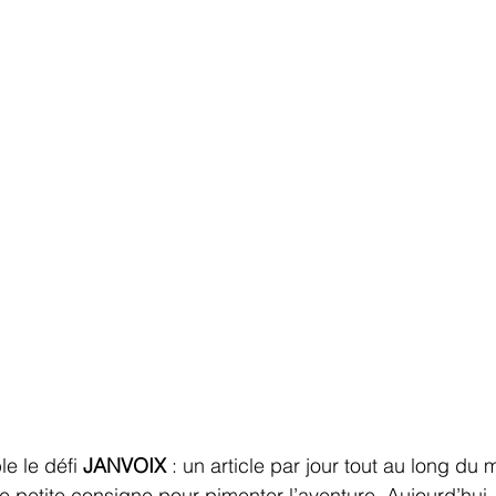
e le défi 
JANVOIX
 : un article par jour tout au long du m
 petite consigne pour pimenter l’aventure. Aujourd’hui,