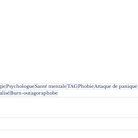
gie
Psychologue
Santé mentale
TAG
Phobie
Attaque de panique
alisé
Burn-out
agoraphobe