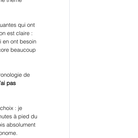
uantes qui ont 
 est claire : 
 en ont besoin 
encore beaucoup 
ronologie de 
ai pas 
hoix : je 
utes à pied du 
ois absolument 
tonome.