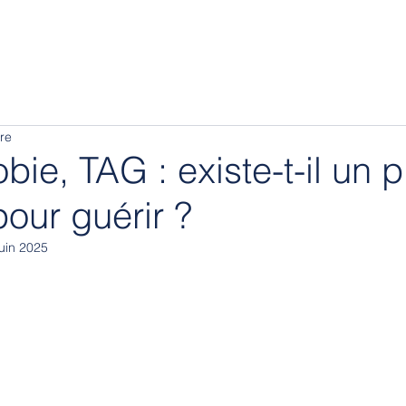
re
ie, TAG : existe-t-il un p
pour guérir ?
juin 2025