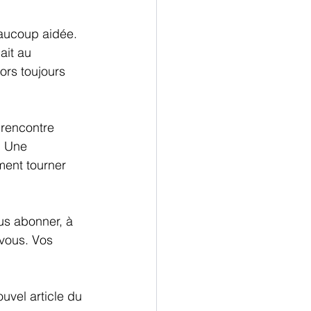
eaucoup aidée. 
it au 
ors toujours 
"rencontre 
. Une 
ment tourner 
ous abonner, à 
 vous. Vos 
uvel article du 