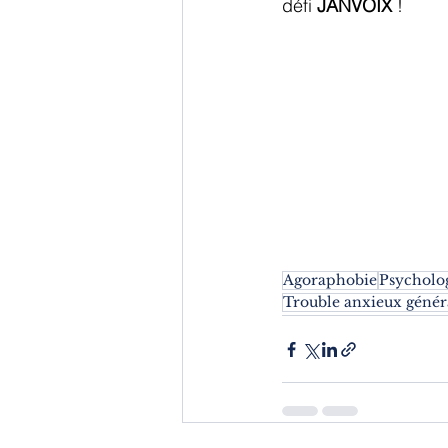
défi 
JANVOIX
 !
Agoraphobie
Psycholo
Trouble anxieux génér