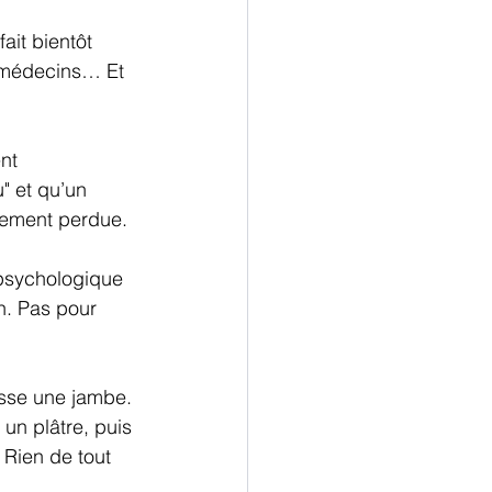
fait bientôt 
 médecins… Et 
nt 
" et qu’un 
ètement perdue.
 psychologique 
n. Pas pour 
asse une jambe. 
 un plâtre, puis 
? Rien de tout 