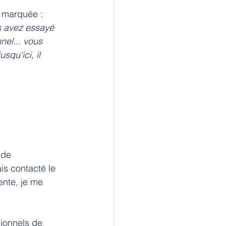
a marquée :
s avez essayé 
el... vous 
squ'ici, il 
 de 
s contacté le 
ente, je me 
ionnels de 