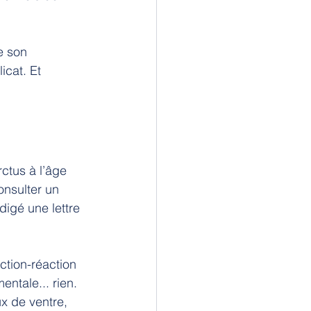
e son 
icat. Et 
ctus à l’âge 
nsulter un 
digé une lettre 
tion-réaction 
tale... rien. 
x de ventre, 