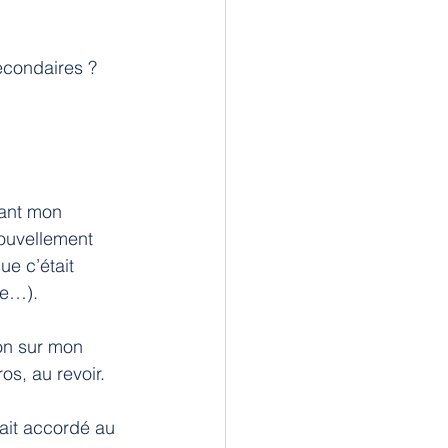
econdaires ? 
ant mon 
nouvellement 
ue c’était 
ie…).
on sur mon 
os, au revoir.
rait accordé au 