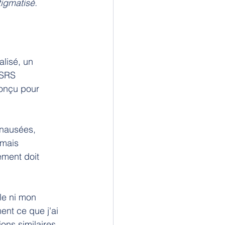
tigmatisé.
alisé, un 
ISRS 
conçu pour 
 nausées, 
mais 
ement doit 
le ni mon 
nt ce que j'ai 
ons similaires.