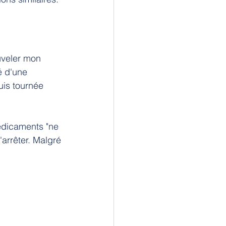
uveler mon 
é d'une 
is tournée 
édicaments "ne 
'arrêter. Malgré 