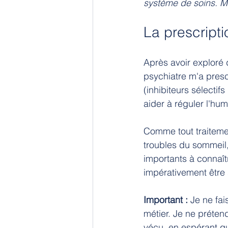
système de soins. Mo
La prescript
Après avoir exploré d
psychiatre m'a prescr
(inhibiteurs sélecti
aider à réguler l'hum
Comme tout traitemen
troubles du sommeil
importants à connaîtr
impérativement être 
Important :
 Je ne fa
métier. Je ne préten
vécu, en espérant qu