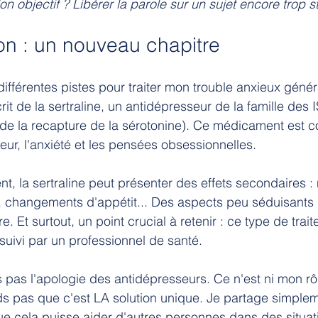
n objectif ? Libérer la parole sur un sujet encore trop s
ion : un nouveau chapitre
ifférentes pistes pour traiter mon trouble anxieux génér
it de la sertraline, un antidépresseur de la famille des 
fs de la recapture de la sérotonine). Ce médicament est 
eur, l'anxiété et les pensées obsessionnelles.
t, la sertraline peut présenter des effets secondaires :
, changements d'appétit... Des aspects peu séduisants 
e. Et surtout, un point crucial à retenir : ce type de trait
suivi par un professionnel de santé.
is pas l'apologie des antidépresseurs. Ce n'est ni mon rô
ds pas que c'est LA solution unique. Je partage simpleme
e cela puisse aider d'autres personnes dans des situati