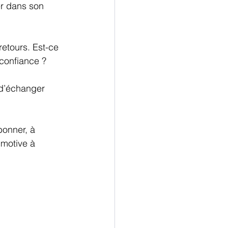
rer dans son 
 retours. Est-ce 
confiance ? 
 d’échanger 
bonner, à 
motive à 