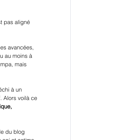
t pas aligné 
mes avancées, 
ou au moins à 
ympa, mais 
échi à un 
 Alors voilà ce 
ique, 
le du blog 