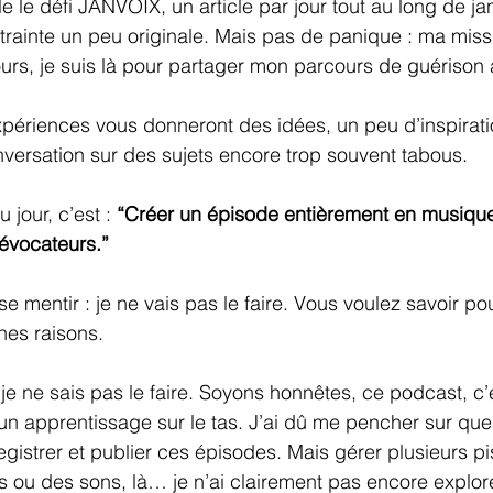
 le défi JANVOIX, un article par jour tout au long de jan
rainte un peu originale. Mais pas de panique : ma missi
s, je suis là pour partager mon parcours de guérison 
ériences vous donneront des idées, un peu d’inspiratio
onversation sur des sujets encore trop souvent tabous.
 jour, c’est : 
“Créer un épisode entièrement en musique
 évocateurs.”
 mentir : je ne vais pas le faire. Vous voulez savoir po
nes raisons.
je ne sais pas le faire. Soyons honnêtes, ce podcast, c’e
un apprentissage sur le tas. J’ai dû me pencher sur qu
gistrer et publier ces épisodes. Mais gérer plusieurs pi
 ou des sons, là… je n’ai clairement pas encore exploré