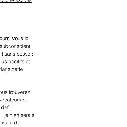
 soi et estime 
urs, vous le 
 subconscient. 
t sans cesse : 
s positifs et 
 dans cette 
vous trouverez 
ocateurs et 
défi 
, je n’en serais 
 avant de 