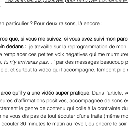
: 
“
Les affirmations positives pour retrouver confiance en
”
en particulier ? Pour deux raisons, là encore :
rce que, si vous me suivez, si vous avez suivi mon parco
ein dedans : 
 je travaille sur la reprogrammation de mon
de remplacer ces petites voix négatives qui me murmuren
, tu n’y arriveras pas…” 
par des messages beaucoup plu
ticle, et surtout la vidéo qui l’accompagne, tombent pile
p
arce qu’il y a une vidéo super pratique. 
Dans l’article, 
eures d’affirmations positives, accompagnée de sons év
ctement le genre de contenu qui colle à la contrainte du 
e ne vous dis pas de tout écouter d’une traite (même moi
 écouter 30 minutes le matin au réveil, ou encore le soir