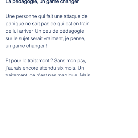
La pédagogie, un game changer
Une personne qui fait une attaque de 
panique ne sait pas ce qui est en train 
de lui arriver. Un peu de pédagogie 
sur le sujet serait vraiment, je pense, 
un game changer !
Et pour le traitement ? Sans mon psy, 
j'aurais encore attendu six mois. Un 
traitement, ce n'est pas magique. Mais 
parfois, c'est un vrai soutien 
temporaire. Et y avoir accès, ce n'est 
pas censé être un luxe.
L'importance du réseau et de la parole
Voilà mon message du jour. Un petit 
coup de gueule, peut-être. Mais surtout 