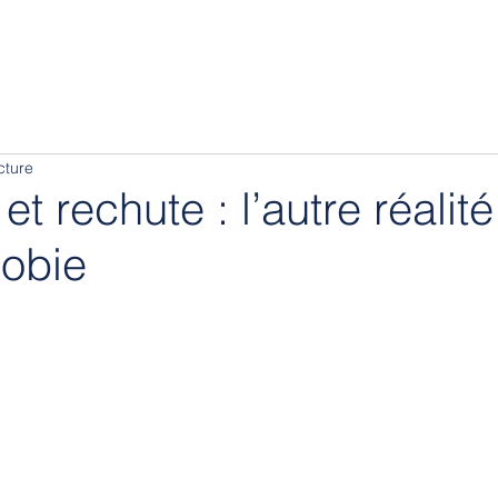
cture
et rechute : l’autre réalit
hobie