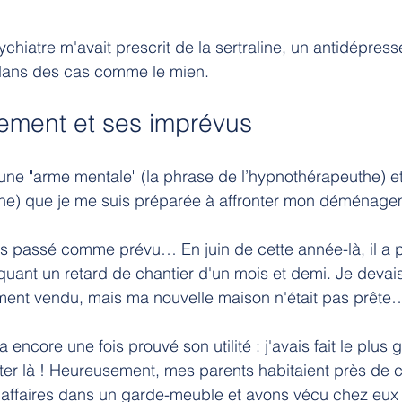
chiatre m'avait prescrit de la sertraline, un antidépress
dans des cas comme le mien.
ment et ses imprévus
ne "arme mentale" (la phrase de l’hypnothérapeuthe) e
line) que je me suis préparée à affronter mon déménage
as passé comme prévu… En juin de cette année-là, il a pl
oquant un retard de chantier d'un mois et demi. Je deva
ment vendu, mais ma nouvelle maison n'était pas prête
ncore une fois prouvé son utilité : j'avais fait le plus 
rêter là ! Heureusement, mes parents habitaient près de 
affaires dans un garde-meuble et avons vécu chez eux