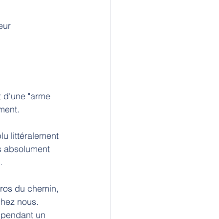
eur 
t d'une "arme 
ment.
u littéralement 
is absolument 
…
gros du chemin, 
chez nous. 
 pendant un 