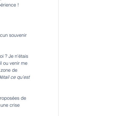
érience !
ucun souvenir 
i ? Je n'étais 
l ou venir me 
 zone de 
étail ce qu'est 
proposées de 
cune crise 