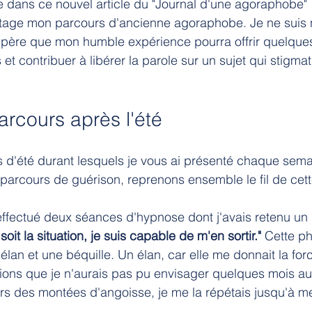
 dans ce nouvel article du "Journal d'une agoraphobe" 
rtage mon parcours d'ancienne agoraphobe. Je ne suis 
spère que mon humble expérience pourra offrir quelques
 et contribuer à libérer la parole sur un sujet qui stigma
arcours après l'été
d'été durant lesquels je vous ai présenté chaque semai
arcours de guérison, reprenons ensemble le fil de cette
 effectué deux séances d'hypnose dont j'avais retenu u
soit la situation, je suis capable de m'en sortir."
 Cette ph
élan et une béquille. Un élan, car elle me donnait la for
ations que je n'aurais pas pu envisager quelques mois a
lors des montées d'angoisse, je me la répétais jusqu'à m