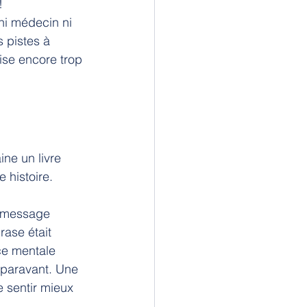
!
ni médecin ni 
 pistes à 
tise encore trop 
ne un livre 
 histoire.
n message 
rase était 
ce mentale 
uparavant. Une 
e sentir mieux 