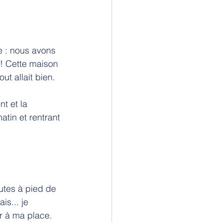
e : nous avons 
! Cette maison 
ut allait bien.
t et la 
atin et rentrant 
utes à pied de 
is... je 
er à ma place.