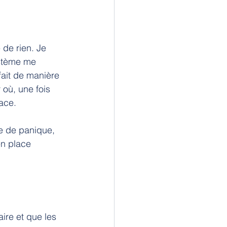
 de rien. Je 
stème me 
fait de manière 
où, une fois 
lace.
e de panique, 
en place 
ire et que les 