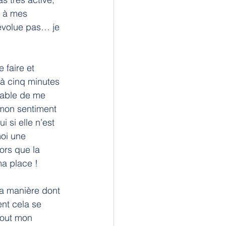
n à mes 
évolue pas… je 
 faire et 
 à cinq minutes 
pable de me 
 mon sentiment 
 si elle n’est 
moi une 
ors que la 
ma place !
la manière dont 
nt cela se 
tout mon 