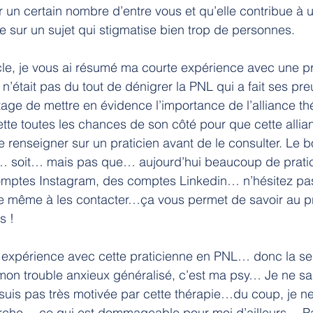
 un certain nombre d’entre vous et qu’elle contribue à u
le sur un sujet qui stigmatise bien trop de personnes.
cle, je vous ai résumé ma courte expérience avec une pr
’était pas du tout de dénigrer la PNL qui a fait ses pr
ntage de mettre en évidence l’importance de l’alliance th
ette toutes les chances de son côté pour que cette allia
se renseigner sur un praticien avant de le consulter. Le b
n… soit… mais pas que… aujourd’hui beaucoup de pratic
comptes Instagram, des comptes Linkedin… n’hésitez pas
tre même à les contacter…ça vous permet de savoir au p
s !
 expérience avec cette praticienne en PNL… donc la se
e mon trouble anxieux généralisé, c’est ma psy… Je ne sa
suis pas très motivée par cette thérapie…du coup, je ne
rche… ce qui est dommageable pour moi d’ailleurs… Pas