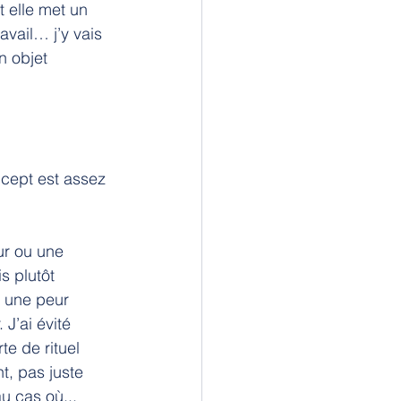
 elle met un 
avail… j’y vais 
n objet 
ncept est assez 
ur ou une 
s plutôt 
s une peur 
 J’ai évité 
e de rituel 
t, pas juste 
u cas où... 