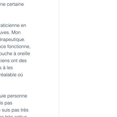
ne certaine 
aticienne en 
euves. Mon 
érapeutique. 
nce fonctionne, 
ouche à oreille 
iens ont des 
 à les 
réalable où 
ule personne 
is pas 
 suis pas très 
 très active, 