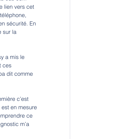
 lien vers cet 
 téléphone, 
en sécurité. En 
 sur la 
 a mis le 
t ces 
pa dit comme 
emière c’est 
y est en mesure 
comprendre ce 
agnostic m’a 