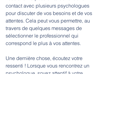
contact avec plusieurs psychologues 
pour discuter de vos besoins et de vos 
attentes. Cela peut vous permettre, au 
travers de quelques messages de 
sélectionner le professionnel qui 
correspond le plus à vos attentes.
Une dernière chose, écoutez votre 
ressenti ! Lorsque vous rencontrez un 
psychologue, soyez attentif à votre 
ressenti. Est-ce que vous vous sentez 
à l'aise avec lui ? Certaines personnes 
attendent de l’empathie et de 
l’attention. D’autres personnes 
attendent que l’on soit plus directe 
avec elles. Quoi qu’il en soit, il est 
important de trouver un psychologue 
avec lequel vous vous sentez en 